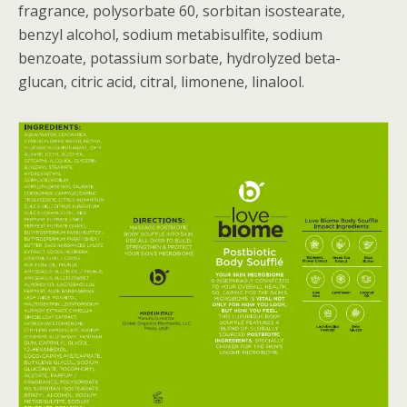
fragrance, polysorbate 60, sorbitan isostearate,
benzyl alcohol, sodium metabisulfite, sodium
benzoate, potassium sorbate, hydrolyzed beta-
glucan, citric acid, citral, limonene, linalool.