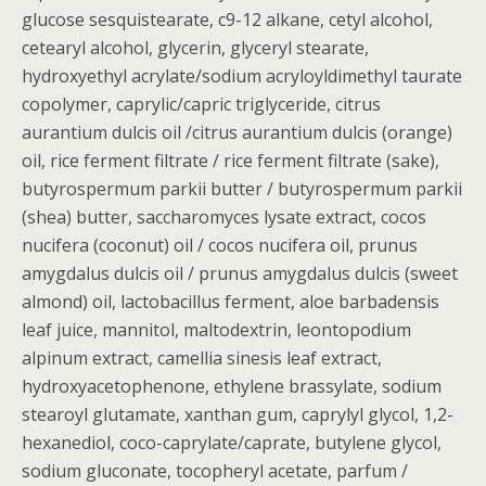
glucose sesquistearate, c9-12 alkane, cetyl alcohol,
cetearyl alcohol, glycerin, glyceryl stearate,
hydroxyethyl acrylate/sodium acryloyldimethyl taurate
copolymer, caprylic/capric triglyceride, citrus
aurantium dulcis oil /citrus aurantium dulcis (orange)
oil, rice ferment filtrate / rice ferment filtrate (sake),
butyrospermum parkii butter / butyrospermum parkii
(shea) butter, saccharomyces lysate extract, cocos
nucifera (coconut) oil / cocos nucifera oil, prunus
amygdalus dulcis oil / prunus amygdalus dulcis (sweet
almond) oil, lactobacillus ferment, aloe barbadensis
leaf juice, mannitol, maltodextrin, leontopodium
alpinum extract, camellia sinesis leaf extract,
hydroxyacetophenone, ethylene brassylate, sodium
stearoyl glutamate, xanthan gum, caprylyl glycol, 1,2-
hexanediol, coco-caprylate/caprate, butylene glycol,
sodium gluconate, tocopheryl acetate, parfum /