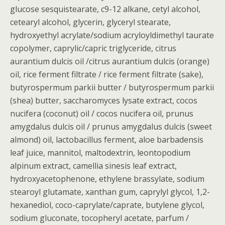
glucose sesquistearate, c9-12 alkane, cetyl alcohol,
cetearyl alcohol, glycerin, glyceryl stearate,
hydroxyethyl acrylate/sodium acryloyldimethyl taurate
copolymer, caprylic/capric triglyceride, citrus
aurantium dulcis oil /citrus aurantium dulcis (orange)
oil, rice ferment filtrate / rice ferment filtrate (sake),
butyrospermum parkii butter / butyrospermum parkii
(shea) butter, saccharomyces lysate extract, cocos
nucifera (coconut) oil / cocos nucifera oil, prunus
amygdalus dulcis oil / prunus amygdalus dulcis (sweet
almond) oil, lactobacillus ferment, aloe barbadensis
leaf juice, mannitol, maltodextrin, leontopodium
alpinum extract, camellia sinesis leaf extract,
hydroxyacetophenone, ethylene brassylate, sodium
stearoyl glutamate, xanthan gum, caprylyl glycol, 1,2-
hexanediol, coco-caprylate/caprate, butylene glycol,
sodium gluconate, tocopheryl acetate, parfum /