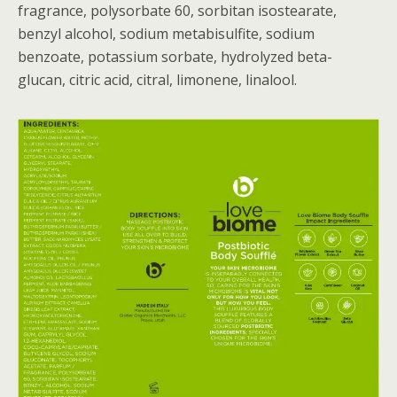
fragrance, polysorbate 60, sorbitan isostearate,
benzyl alcohol, sodium metabisulfite, sodium
benzoate, potassium sorbate, hydrolyzed beta-
glucan, citric acid, citral, limonene, linalool.