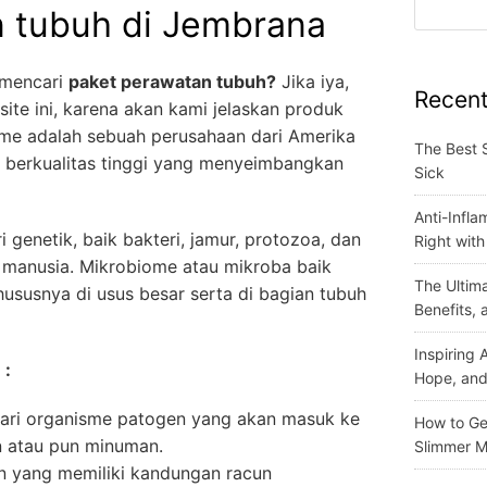
 tubuh di Jembrana
 mencari
paket perawatan tubuh?
Jika iya,
Recent
ite ini, karena akan kami jelaskan produk
ome adalah sebuah perusahaan dari Amerika
The Best 
berkualitas tinggi yang menyeimbangkan
Sick
Anti-Infla
 genetik, baik bakteri, jamur, protozoa, dan
Right wit
 manusia. Mikrobiome atau mikroba baik
The Ultima
susnya di usus besar serta di bagian tubuh
Benefits,
Inspiring
 :
Hope, and
ari organisme patogen yang akan masuk ke
How to Get
 atau pun minuman.
Slimmer M
yang memiliki kandungan racun