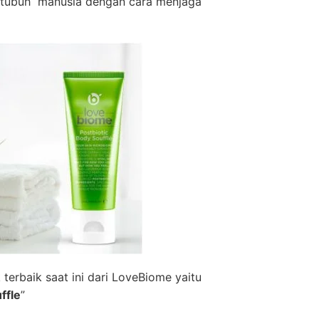
i tubuh manusia dengan cara menjaga
terbaik saat ini dari LoveBiome yaitu
ffle
”