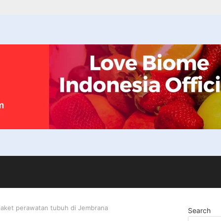
aket perawatan tubuh di Jembrana
Search