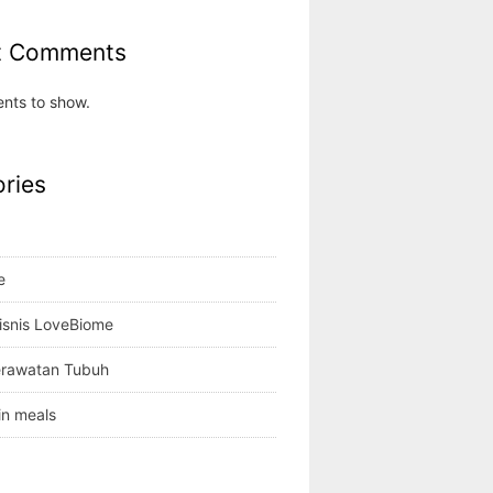
t Comments
nts to show.
ries
e
isnis LoveBiome
erawatan Tubuh
in meals