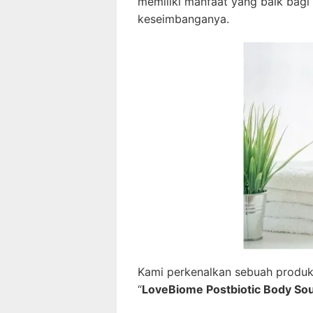
memiliki manfaat yang baik bag
keseimbanganya.
Kami perkenalkan sebuah produk 
“
LoveBiome Postbiotic Body Sou