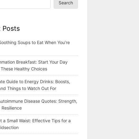
Search
 Posts
Soothing Soups to Eat When You’re
mmation Breakfast: Start Your Day
h These Healthy Choices
te Guide to Energy Drinks: Boosts,
 and Things to Watch Out For
 Autoimmune Disease Quotes: Strength,
 Resilience
 a Small Waist: Effective Tips for a
idsection