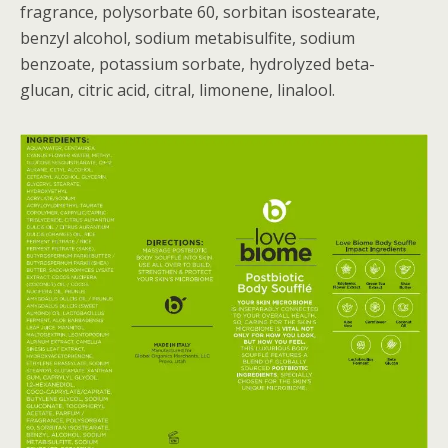
fragrance, polysorbate 60, sorbitan isostearate,
benzyl alcohol, sodium metabisulfite, sodium
benzoate, potassium sorbate, hydrolyzed beta-
glucan, citric acid, citral, limonene, linalool.