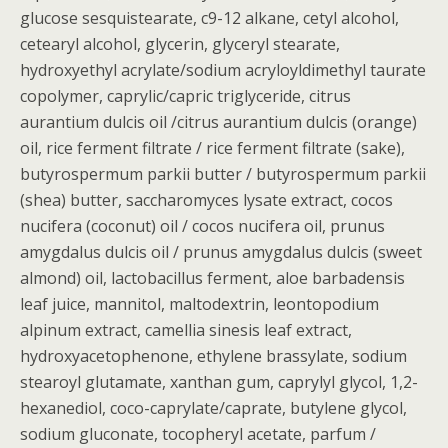
glucose sesquistearate, c9-12 alkane, cetyl alcohol,
cetearyl alcohol, glycerin, glyceryl stearate,
hydroxyethyl acrylate/sodium acryloyldimethyl taurate
copolymer, caprylic/capric triglyceride, citrus
aurantium dulcis oil /citrus aurantium dulcis (orange)
oil, rice ferment filtrate / rice ferment filtrate (sake),
butyrospermum parkii butter / butyrospermum parkii
(shea) butter, saccharomyces lysate extract, cocos
nucifera (coconut) oil / cocos nucifera oil, prunus
amygdalus dulcis oil / prunus amygdalus dulcis (sweet
almond) oil, lactobacillus ferment, aloe barbadensis
leaf juice, mannitol, maltodextrin, leontopodium
alpinum extract, camellia sinesis leaf extract,
hydroxyacetophenone, ethylene brassylate, sodium
stearoyl glutamate, xanthan gum, caprylyl glycol, 1,2-
hexanediol, coco-caprylate/caprate, butylene glycol,
sodium gluconate, tocopheryl acetate, parfum /