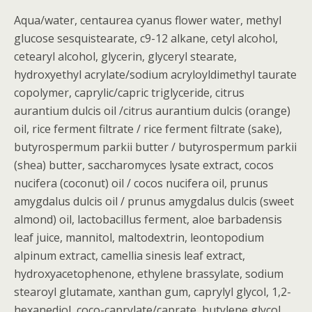
Aqua/water, centaurea cyanus flower water, methyl
glucose sesquistearate, c9-12 alkane, cetyl alcohol,
cetearyl alcohol, glycerin, glyceryl stearate,
hydroxyethyl acrylate/sodium acryloyldimethyl taurate
copolymer, caprylic/capric triglyceride, citrus
aurantium dulcis oil /citrus aurantium dulcis (orange)
oil, rice ferment filtrate / rice ferment filtrate (sake),
butyrospermum parkii butter / butyrospermum parkii
(shea) butter, saccharomyces lysate extract, cocos
nucifera (coconut) oil / cocos nucifera oil, prunus
amygdalus dulcis oil / prunus amygdalus dulcis (sweet
almond) oil, lactobacillus ferment, aloe barbadensis
leaf juice, mannitol, maltodextrin, leontopodium
alpinum extract, camellia sinesis leaf extract,
hydroxyacetophenone, ethylene brassylate, sodium
stearoyl glutamate, xanthan gum, caprylyl glycol, 1,2-
hexanediol, coco-caprylate/caprate, butylene glycol,