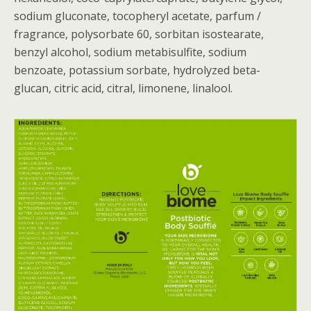
sodium gluconate, tocopheryl acetate, parfum /
fragrance, polysorbate 60, sorbitan isostearate,
benzyl alcohol, sodium metabisulfite, sodium
benzoate, potassium sorbate, hydrolyzed beta-
glucan, citric acid, citral, limonene, linalool.