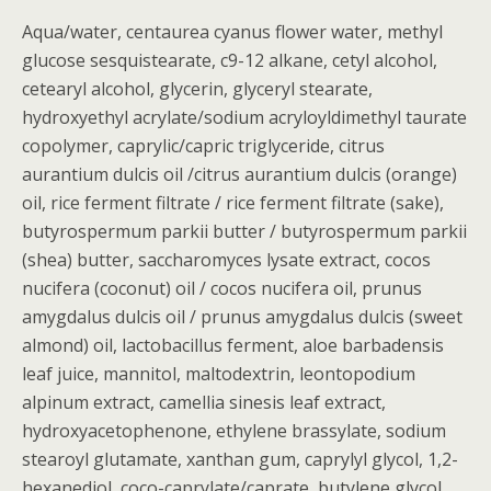
Aqua/water, centaurea cyanus flower water, methyl
glucose sesquistearate, c9-12 alkane, cetyl alcohol,
cetearyl alcohol, glycerin, glyceryl stearate,
hydroxyethyl acrylate/sodium acryloyldimethyl taurate
copolymer, caprylic/capric triglyceride, citrus
aurantium dulcis oil /citrus aurantium dulcis (orange)
oil, rice ferment filtrate / rice ferment filtrate (sake),
butyrospermum parkii butter / butyrospermum parkii
(shea) butter, saccharomyces lysate extract, cocos
nucifera (coconut) oil / cocos nucifera oil, prunus
amygdalus dulcis oil / prunus amygdalus dulcis (sweet
almond) oil, lactobacillus ferment, aloe barbadensis
leaf juice, mannitol, maltodextrin, leontopodium
alpinum extract, camellia sinesis leaf extract,
hydroxyacetophenone, ethylene brassylate, sodium
stearoyl glutamate, xanthan gum, caprylyl glycol, 1,2-
hexanediol, coco-caprylate/caprate, butylene glycol,