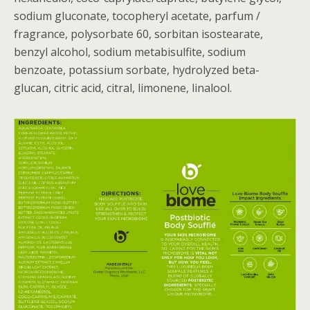
sodium gluconate, tocopheryl acetate, parfum /
fragrance, polysorbate 60, sorbitan isostearate,
benzyl alcohol, sodium metabisulfite, sodium
benzoate, potassium sorbate, hydrolyzed beta-
glucan, citric acid, citral, limonene, linalool.