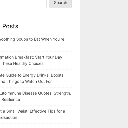
Search
 Posts
Soothing Soups to Eat When You’re
mmation Breakfast: Start Your Day
h These Healthy Choices
te Guide to Energy Drinks: Boosts,
 and Things to Watch Out For
 Autoimmune Disease Quotes: Strength,
 Resilience
 a Small Waist: Effective Tips for a
idsection