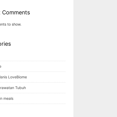
t Comments
nts to show.
ries
e
isnis LoveBiome
erawatan Tubuh
in meals