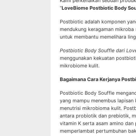
Kami perkenalkan sebuah produk 
“
LoveBiome Postbiotic Body Sou
Postbiotic adalah komponen yang
mendukung keragaman mikroba se
untuk membantu memelihara ling
Postbiotic Body Souffle dari Lo
menggunakan kekuatan postbioti
mikrobiome kulit.
Bagaimana Cara Kerjanya Postbi
Postbiotic Body Souffle mengan
yang mampu menembus lapisan k
menutrisi mikrobioma kulit. Post
antara probiotik dan prebiotik, m
vitamin K serta asam amino dan 
memperlambat pertumbuhan bakt