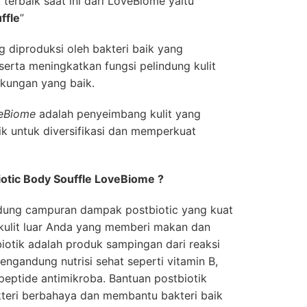
terbaik saat ini dari LoveBiome yaitu
ffle
”
 diproduksi oleh bakteri baik yang
rta meningkatkan fungsi pelindung kulit
kungan yang baik.
veBiome
adalah penyeimbang kulit yang
k untuk diversifikasi dan memperkuat
otic Body Souffle LoveBiome ?
dung campuran dampak postbiotic yang kuat
ulit luar Anda yang memberi makan dan
biotik adalah produk sampingan dari reaksi
engandung nutrisi sehat seperti vitamin B,
peptide antimikroba. Bantuan postbiotik
eri berbahaya dan membantu bakteri baik