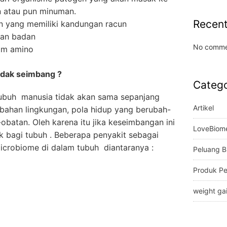
 atau pun minuman.
Recen
yang memiliki kandungan racun
lan badan
No comme
sam amino
tidak seimbang ?
Catego
ubuh manusia tidak akan sama sepanjang
Artikel
ubahan lingkungan, pola hidup yang berubah-
batan. Oleh karena itu jika keseimbangan ini
LoveBiom
 bagi tubuh . Beberapa penyakit sebagai
icrobiome di dalam tubuh diantaranya :
Peluang B
Produk P
weight ga