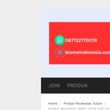
Skip
to
content
JOIN
PRODUK
Home
Produk Perawatan Tubuh
produk perawatan badan untuk kulit ke