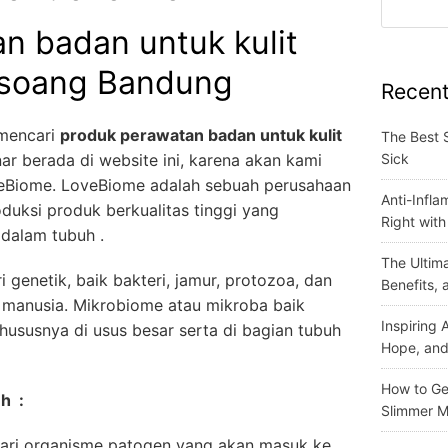
n badan untuk kulit
gsoang Bandung
Recent
 mencari
produk perawatan badan untuk kulit
The Best 
Sick
ar berada di website ini, karena akan kami
oveBiome. LoveBiome adalah sebuah perusahaan
Anti-Infla
uksi produk berkualitas tinggi yang
Right wit
dalam tubuh .
The Ultima
 genetik, baik bakteri, jamur, protozoa, dan
Benefits,
 manusia. Mikrobiome atau mikroba baik
Inspiring
ususnya di usus besar serta di bagian tubuh
Hope, and
How to Get
h :
Slimmer M
ari organisme patogen yang akan masuk ke