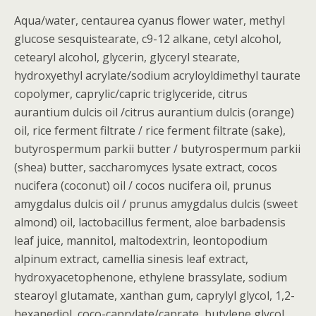
Aqua/water, centaurea cyanus flower water, methyl
glucose sesquistearate, c9-12 alkane, cetyl alcohol,
cetearyl alcohol, glycerin, glyceryl stearate,
hydroxyethyl acrylate/sodium acryloyldimethyl taurate
copolymer, caprylic/capric triglyceride, citrus
aurantium dulcis oil /citrus aurantium dulcis (orange)
oil, rice ferment filtrate / rice ferment filtrate (sake),
butyrospermum parkii butter / butyrospermum parkii
(shea) butter, saccharomyces lysate extract, cocos
nucifera (coconut) oil / cocos nucifera oil, prunus
amygdalus dulcis oil / prunus amygdalus dulcis (sweet
almond) oil, lactobacillus ferment, aloe barbadensis
leaf juice, mannitol, maltodextrin, leontopodium
alpinum extract, camellia sinesis leaf extract,
hydroxyacetophenone, ethylene brassylate, sodium
stearoyl glutamate, xanthan gum, caprylyl glycol, 1,2-
hexanediol, coco-caprylate/caprate, butylene glycol,