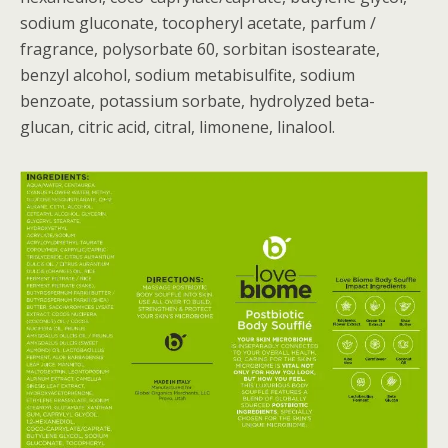
sodium gluconate, tocopheryl acetate, parfum /
fragrance, polysorbate 60, sorbitan isostearate,
benzyl alcohol, sodium metabisulfite, sodium
benzoate, potassium sorbate, hydrolyzed beta-
glucan, citric acid, citral, limonene, linalool.