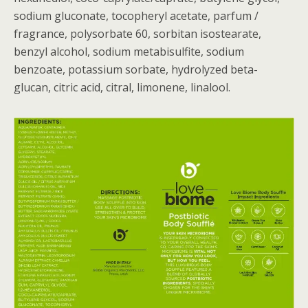
sodium gluconate, tocopheryl acetate, parfum /
fragrance, polysorbate 60, sorbitan isostearate,
benzyl alcohol, sodium metabisulfite, sodium
benzoate, potassium sorbate, hydrolyzed beta-
glucan, citric acid, citral, limonene, linalool.