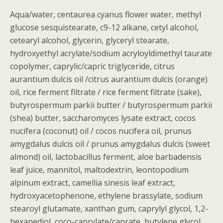
Aqua/water, centaurea cyanus flower water, methyl
glucose sesquistearate, c9-12 alkane, cetyl alcohol,
cetearyl alcohol, glycerin, glyceryl stearate,
hydroxyethyl acrylate/sodium acryloyldimethyl taurate
copolymer, caprylic/capric triglyceride, citrus
aurantium dulcis oil /citrus aurantium dulcis (orange)
oil, rice ferment filtrate / rice ferment filtrate (sake),
butyrospermum parkii butter / butyrospermum parkii
(shea) butter, saccharomyces lysate extract, cocos
nucifera (coconut) oil / cocos nucifera oil, prunus
amygdalus dulcis oil / prunus amygdalus dulcis (sweet
almond) oil, lactobacillus ferment, aloe barbadensis
leaf juice, mannitol, maltodextrin, leontopodium
alpinum extract, camellia sinesis leaf extract,
hydroxyacetophenone, ethylene brassylate, sodium
stearoyl glutamate, xanthan gum, caprylyl glycol, 1,2-
hexanediol, coco-caprylate/caprate, butylene glycol,