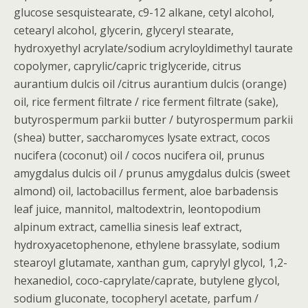
glucose sesquistearate, c9-12 alkane, cetyl alcohol,
cetearyl alcohol, glycerin, glyceryl stearate,
hydroxyethyl acrylate/sodium acryloyldimethyl taurate
copolymer, caprylic/capric triglyceride, citrus
aurantium dulcis oil /citrus aurantium dulcis (orange)
oil, rice ferment filtrate / rice ferment filtrate (sake),
butyrospermum parkii butter / butyrospermum parkii
(shea) butter, saccharomyces lysate extract, cocos
nucifera (coconut) oil / cocos nucifera oil, prunus
amygdalus dulcis oil / prunus amygdalus dulcis (sweet
almond) oil, lactobacillus ferment, aloe barbadensis
leaf juice, mannitol, maltodextrin, leontopodium
alpinum extract, camellia sinesis leaf extract,
hydroxyacetophenone, ethylene brassylate, sodium
stearoyl glutamate, xanthan gum, caprylyl glycol, 1,2-
hexanediol, coco-caprylate/caprate, butylene glycol,
sodium gluconate, tocopheryl acetate, parfum /