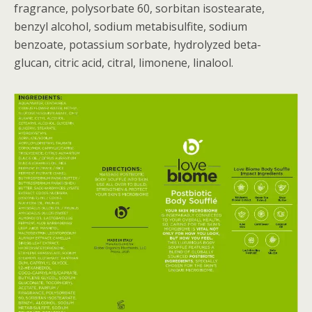
fragrance, polysorbate 60, sorbitan isostearate,
benzyl alcohol, sodium metabisulfite, sodium
benzoate, potassium sorbate, hydrolyzed beta-
glucan, citric acid, citral, limonene, linalool.