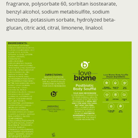
fragrance, polysorbate 60, sorbitan isostearate,
benzyl alcohol, sodium metabisulfite, sodium
benzoate, potassium sorbate, hydrolyzed beta-
glucan, citric acid, citral, limonene, linalool.