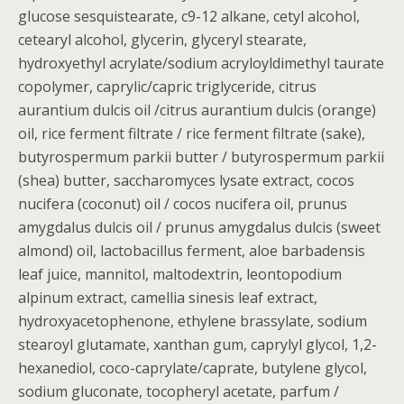
glucose sesquistearate, c9-12 alkane, cetyl alcohol,
cetearyl alcohol, glycerin, glyceryl stearate,
hydroxyethyl acrylate/sodium acryloyldimethyl taurate
copolymer, caprylic/capric triglyceride, citrus
aurantium dulcis oil /citrus aurantium dulcis (orange)
oil, rice ferment filtrate / rice ferment filtrate (sake),
butyrospermum parkii butter / butyrospermum parkii
(shea) butter, saccharomyces lysate extract, cocos
nucifera (coconut) oil / cocos nucifera oil, prunus
amygdalus dulcis oil / prunus amygdalus dulcis (sweet
almond) oil, lactobacillus ferment, aloe barbadensis
leaf juice, mannitol, maltodextrin, leontopodium
alpinum extract, camellia sinesis leaf extract,
hydroxyacetophenone, ethylene brassylate, sodium
stearoyl glutamate, xanthan gum, caprylyl glycol, 1,2-
hexanediol, coco-caprylate/caprate, butylene glycol,
sodium gluconate, tocopheryl acetate, parfum /