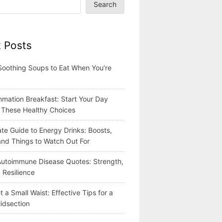
Search
 Posts
Soothing Soups to Eat When You’re
mmation Breakfast: Start Your Day
h These Healthy Choices
te Guide to Energy Drinks: Boosts,
 and Things to Watch Out For
 Autoimmune Disease Quotes: Strength,
 Resilience
 a Small Waist: Effective Tips for a
idsection