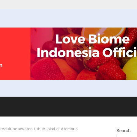
roduk perawatan tubuh lokal di Atambua
Search