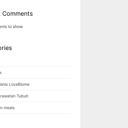
t Comments
nts to show.
ries
e
isnis LoveBiome
erawatan Tubuh
in meals