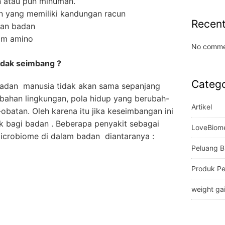
 atau pun minuman.
yang memiliki kandungan racun
Recen
lan badan
sam amino
No comme
tidak seimbang ?
Catego
badan manusia tidak akan sama sepanjang
ubahan lingkungan, pola hidup yang berubah-
Artikel
batan. Oleh karena itu jika keseimbangan ini
 bagi badan . Beberapa penyakit sebagai
LoveBiom
icrobiome di dalam badan diantaranya :
Peluang B
Produk P
weight ga