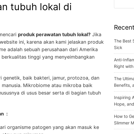
n tubuh lokal di
Recent
 mencari
produk perawatan tubuh lokal?
Jika
The Best 
website ini, karena akan kami jelaskan produk
Sick
ome adalah sebuah perusahaan dari Amerika
berkualitas tinggi yang menyeimbangkan
Anti-Infla
Right wit
 genetik, baik bakteri, jamur, protozoa, dan
The Ultima
n manusia. Mikrobiome atau mikroba baik
Benefits,
susnya di usus besar serta di bagian tubuh
Inspiring
Hope, and
an :
How to Get
Slimmer M
ari organisme patogen yang akan masuk ke