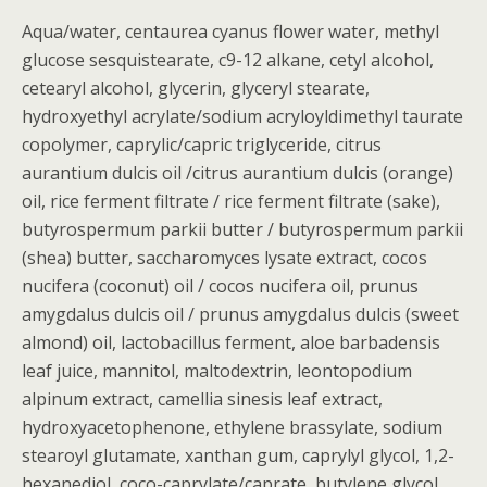
Aqua/water, centaurea cyanus flower water, methyl
glucose sesquistearate, c9-12 alkane, cetyl alcohol,
cetearyl alcohol, glycerin, glyceryl stearate,
hydroxyethyl acrylate/sodium acryloyldimethyl taurate
copolymer, caprylic/capric triglyceride, citrus
aurantium dulcis oil /citrus aurantium dulcis (orange)
oil, rice ferment filtrate / rice ferment filtrate (sake),
butyrospermum parkii butter / butyrospermum parkii
(shea) butter, saccharomyces lysate extract, cocos
nucifera (coconut) oil / cocos nucifera oil, prunus
amygdalus dulcis oil / prunus amygdalus dulcis (sweet
almond) oil, lactobacillus ferment, aloe barbadensis
leaf juice, mannitol, maltodextrin, leontopodium
alpinum extract, camellia sinesis leaf extract,
hydroxyacetophenone, ethylene brassylate, sodium
stearoyl glutamate, xanthan gum, caprylyl glycol, 1,2-
hexanediol, coco-caprylate/caprate, butylene glycol,