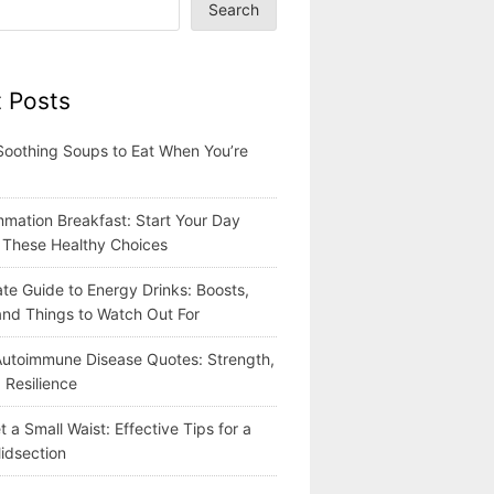
Search
 Posts
Soothing Soups to Eat When You’re
mmation Breakfast: Start Your Day
h These Healthy Choices
te Guide to Energy Drinks: Boosts,
 and Things to Watch Out For
 Autoimmune Disease Quotes: Strength,
 Resilience
 a Small Waist: Effective Tips for a
idsection