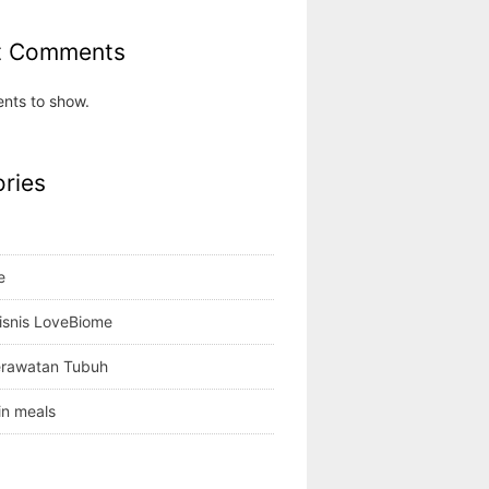
t Comments
nts to show.
ries
e
isnis LoveBiome
erawatan Tubuh
in meals