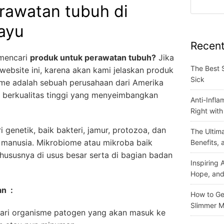
rawatan tubuh di
ayu
Recent
 mencari
produk untuk perawatan tubuh?
Jika
The Best 
website ini, karena akan kami jelaskan produk
Sick
ome adalah sebuah perusahaan dari Amerika
berkualitas tinggi yang menyeimbangkan
Anti-Infla
Right wit
 genetik, baik bakteri, jamur, protozoa, dan
The Ultima
 manusia. Mikrobiome atau mikroba baik
Benefits,
ususnya di usus besar serta di bagian badan
Inspiring
Hope, and
an :
How to Get
Slimmer M
ari organisme patogen yang akan masuk ke