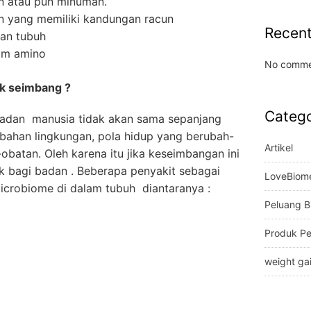
n atau pun minuman.
yang memiliki kandungan racun
Recen
an tubuh
sam amino
No comme
ak seimbang ?
Catego
badan manusia tidak akan sama sepanjang
ubahan lingkungan, pola hidup yang berubah-
Artikel
batan. Oleh karena itu jika keseimbangan ini
 bagi badan . Beberapa penyakit sebagai
LoveBiom
icrobiome di dalam tubuh diantaranya :
Peluang B
Produk P
weight ga