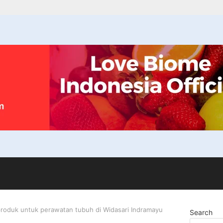
roduk untuk perawatan tubuh di Widasari Indramayu
Search