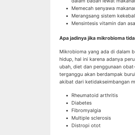
dalam badan lewat makana
Memecah senyawa makanan 
Merangsang sistem kekebal
Mensintesis vitamin dan a
Apa jadinya jika mikrobioma tid
Mikrobioma yang ada di dalam 
hidup, hal ini karena adanya per
ubah, diet dan penggunaan obat-o
terganggu akan berdampak buruk
akibat dari ketidakseimbangan m
Rheumatoid arthritis
Diabetes
Fibromyalgia
Multiple sclerosis
Distropi otot