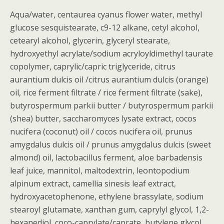
Aqua/water, centaurea cyanus flower water, methyl
glucose sesquistearate, c9-12 alkane, cetyl alcohol,
cetearyl alcohol, glycerin, glyceryl stearate,
hydroxyethyl acrylate/sodium acryloyldimethyl taurate
copolymer, caprylic/capric triglyceride, citrus
aurantium dulcis oil /citrus aurantium dulcis (orange)
oil, rice ferment filtrate / rice ferment filtrate (sake),
butyrospermum parkii butter / butyrospermum parkii
(shea) butter, saccharomyces lysate extract, cocos
nucifera (coconut) oil / cocos nucifera oil, prunus
amygdalus dulcis oil / prunus amygdalus dulcis (sweet
almond) oil, lactobacillus ferment, aloe barbadensis
leaf juice, mannitol, maltodextrin, leontopodium
alpinum extract, camellia sinesis leaf extract,
hydroxyacetophenone, ethylene brassylate, sodium
stearoyl glutamate, xanthan gum, caprylyl glycol, 1,2-
hexanediol, coco-caprylate/caprate, butylene glycol,