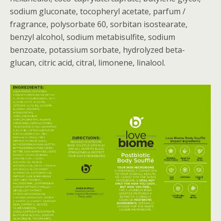
sodium gluconate, tocopheryl acetate, parfum /
fragrance, polysorbate 60, sorbitan isostearate,
benzyl alcohol, sodium metabisulfite, sodium
benzoate, potassium sorbate, hydrolyzed beta-
glucan, citric acid, citral, limonene, linalool.