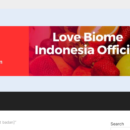
t badan]”
Search