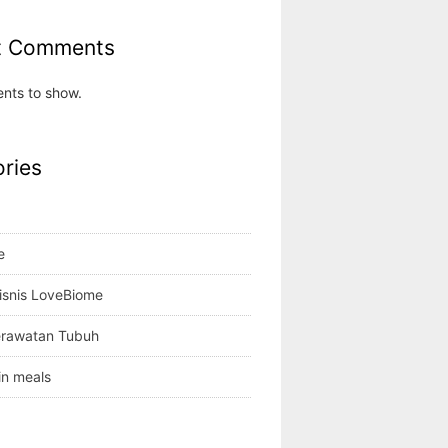
t Comments
nts to show.
ries
e
isnis LoveBiome
erawatan Tubuh
in meals