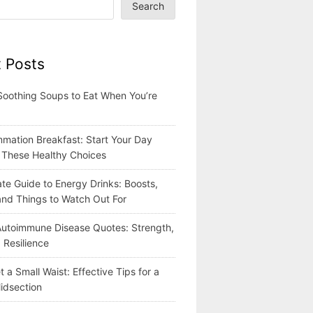
Search
 Posts
Soothing Soups to Eat When You’re
mmation Breakfast: Start Your Day
h These Healthy Choices
te Guide to Energy Drinks: Boosts,
 and Things to Watch Out For
 Autoimmune Disease Quotes: Strength,
 Resilience
 a Small Waist: Effective Tips for a
idsection