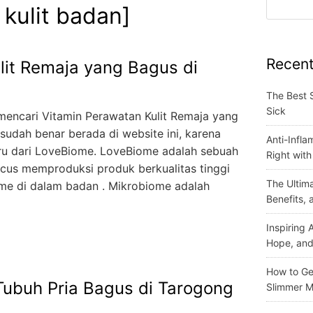
kulit badan]
Recent
lit Remaja yang Bagus di
The Best 
Sick
mencari Vitamin Perawatan Kulit Remaja yang
 sudah benar berada di website ini, karena
Anti-Infla
aru dari LoveBiome. LoveBiome adalah sebuah
Right wit
cus memproduksi produk berkualitas tinggi
The Ultima
e di dalam badan . Mikrobiome adalah
Benefits,
Inspiring
Hope, and
How to Get
ubuh Pria Bagus di Tarogong
Slimmer M