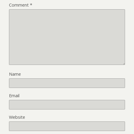
Comment
*
Name
Email
Website