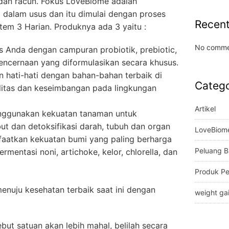
dan racun. Fokus LoveBiome adalah
 dalam usus dan itu dimulai dengan proses
Recen
tem 3 Harian. Produknya ada 3 yaitu :
No comme
 Anda dengan campuran probiotik, prebiotic,
encernaan yang diformulasikan secara khusus.
n hati-hati dengan bahan-bahan terbaik di
Catego
itas dan keseimbangan pada lingkungan
Artikel
nggunakan kekuatan tanaman untuk
t dan detoksifikasi darah, tubuh dan organ
LoveBiom
atkan kekuatan bumi yang paling berharga
Peluang B
ermentasi noni, artichoke, kelor, chlorella, dan
Produk P
enuju kesehatan terbaik saat ini dengan
weight ga
ut satuan akan lebih mahal, belilah secara