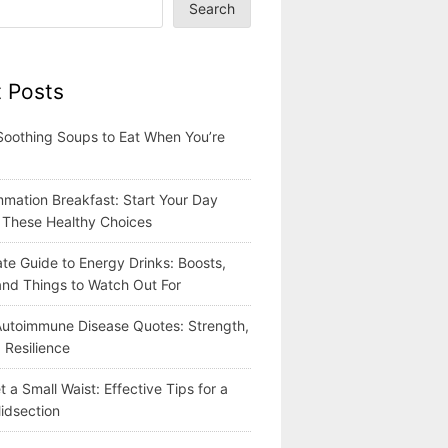
Search
 Posts
Soothing Soups to Eat When You’re
mmation Breakfast: Start Your Day
h These Healthy Choices
te Guide to Energy Drinks: Boosts,
 and Things to Watch Out For
 Autoimmune Disease Quotes: Strength,
 Resilience
 a Small Waist: Effective Tips for a
idsection