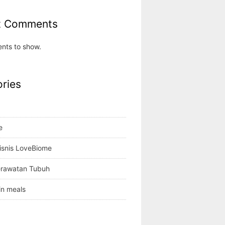
t Comments
nts to show.
ries
e
isnis LoveBiome
erawatan Tubuh
in meals