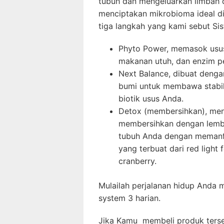
tubuh dan mengeluarkan limbah 
menciptakan mikrobioma ideal di
tiga langkah yang kami sebut Sis
Phyto Power, memasok usus
makanan utuh, dan enzim p
Next Balance, dibuat denga
bumi untuk membawa stabil
biotik usus Anda.
Detox (membersihkan), me
membersihkan dengan lembu
tubuh Anda dengan memanfa
yang terbuat dari red light f
cranberry.
Mulailah perjalanan hidup Anda m
system 3 harian.
Jika Kamu membeli produk terseb