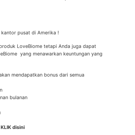
 kantor pusat di Amerika !
produk LoveBiome tetapi Anda juga dapat
oveBiome yang menawarkan keuntungan yang
e akan mendapatkan bonus dari semua
an
anan bulanan
u
i
KLIK disini