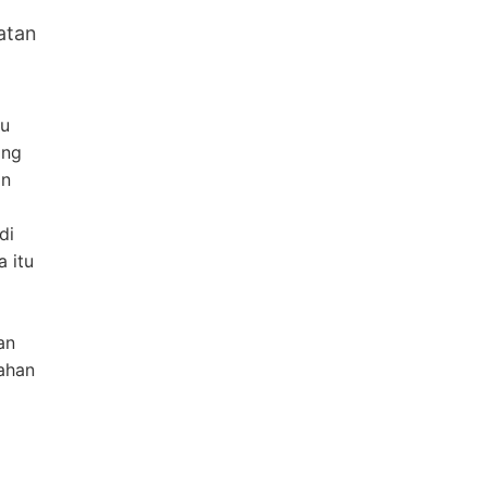
atan
au
ang
an
di
 itu
an
ahan