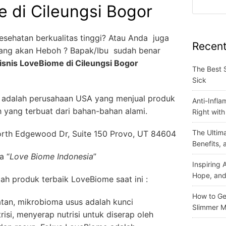
e di Cileungsi Bogor
esehatan berkualitas tinggi? Atau Anda juga
Recent
yang akan Heboh ? Bapak/Ibu sudah benar
isnis LoveBiome di Cileungsi Bogor
The Best 
Sick
adalah perusahaan USA yang menjual produk
Anti-Infla
 yang terbuat dari bahan-bahan alami.
Right wit
The Ultima
rth Edgewood Dr, Suite 150 Provo, UT 84604
Benefits,
a “
Love Biome Indonesia
”
Inspiring
Hope, and
ilah produk terbaik LoveBiome saat ini :
How to Get
tan, mikrobioma usus adalah kunci
Slimmer M
si, menyerap nutrisi untuk diserap oleh