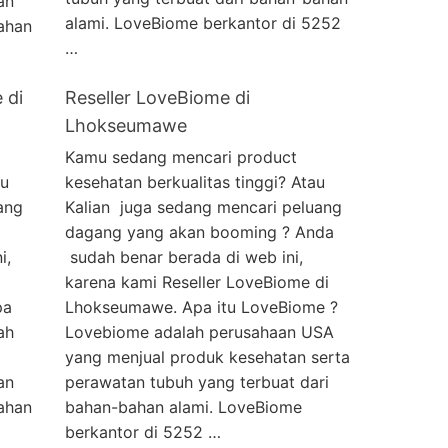
an
alami. LoveBiome berkantor di 5252
ahan
…
 di
Reseller LoveBiome di
Lhokseumawe
Kamu sedang mencari product
au
kesehatan berkualitas tinggi? Atau
ang
Kalian juga sedang mencari peluang
dagang yang akan booming ? Anda
i,
sudah benar berada di web ini,
karena kami Reseller LoveBiome di
pa
Lhokseumawe. Apa itu LoveBiome ?
ah
Lovebiome adalah perusahaan USA
yang menjual produk kesehatan serta
an
perawatan tubuh yang terbuat dari
ahan
bahan-bahan alami. LoveBiome
berkantor di 5252 …