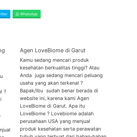
tter
WhatsApp
ng
Agen LoveBiome di Garut
Kamu sedang mencari produk
kesehatan berkualitas tinggi? Atau
Anda juga sedang mencari peluang
au
usaha yang akan terkenal ?
Bapak/Ibu sudah benar berada di
l ?
website ini, karena kami Agen
i
LoveBiome di Garut. Apa itu
LoveBiome ? Lovebiome adalah
.
perusahaan USA yang menjual
produk kesehatan serta perawatan
njual
tubuh yang terbuat dari bahan-bahan