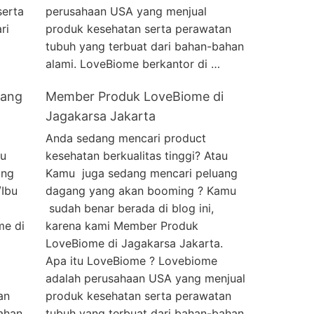
serta
perusahaan USA yang menjual
ri
produk kesehatan serta perawatan
tubuh yang terbuat dari bahan-bahan
alami. LoveBiome berkantor di …
aang
Member Produk LoveBiome di
Jagakarsa Jakarta
Anda sedang mencari product
au
kesehatan berkualitas tinggi? Atau
ang
Kamu juga sedang mencari peluang
Ibu
dagang yang akan booming ? Kamu
sudah benar berada di blog ini,
me di
karena kami Member Produk
LoveBiome di Jagakarsa Jakarta.
Apa itu LoveBiome ? Lovebiome
adalah perusahaan USA yang menjual
an
produk kesehatan serta perawatan
ahan
tubuh yang terbuat dari bahan-bahan