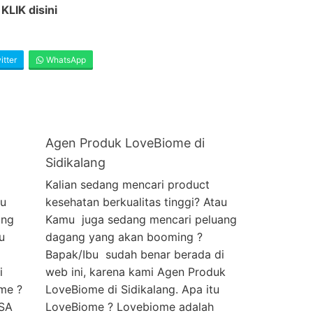
i
KLIK disini
tter
WhatsApp
Agen Produk LoveBiome di
Sidikalang
Kalian sedang mencari product
au
kesehatan berkualitas tinggi? Atau
ang
Kamu juga sedang mencari peluang
u
dagang yang akan booming ?
Bapak/Ibu sudah benar berada di
i
web ini, karena kami Agen Produk
me ?
LoveBiome di Sidikalang. Apa itu
USA
LoveBiome ? Lovebiome adalah