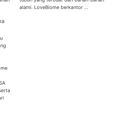
alami. LoveBiome berkantor …
ha
au
ang
ome
USA
serta
ri