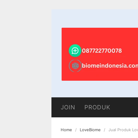
Skip
to
content
JOIN
PRODUK
Home
LoveBiome
Jual Produk Lo