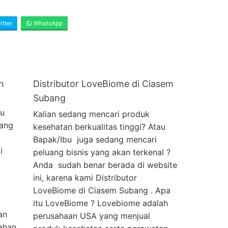
tter
WhatsApp
h
Distributor LoveBiome di Ciasem
Subang
au
Kalian sedang mencari produk
uang
kesehatan berkualitas tinggi? Atau
Bapak/Ibu juga sedang mencari
i
peluang bisnis yang akan terkenal ?
Anda sudah benar berada di website
ini, karena kami Distributor
LoveBiome di Ciasem Subang . Apa
itu LoveBiome ? Lovebiome adalah
an
perusahaan USA yang menjual
ahan