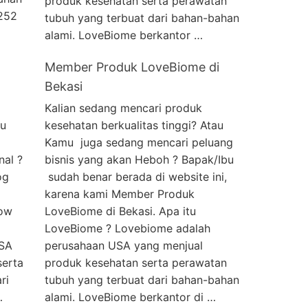
produk kesehatan serta perawatan
5252
tubuh yang terbuat dari bahan-bahan
alami. LoveBiome berkantor …
Member Produk LoveBiome di
Bekasi
Kalian sedang mencari produk
au
kesehatan berkualitas tinggi? Atau
Kamu juga sedang mencari peluang
nal ?
bisnis yang akan Heboh ? Bapak/Ibu
og
sudah benar berada di website ini,
karena kami Member Produk
dow
LoveBiome di Bekasi. Apa itu
LoveBiome ? Lovebiome adalah
USA
perusahaan USA yang menjual
serta
produk kesehatan serta perawatan
ri
tubuh yang terbuat dari bahan-bahan
…
alami. LoveBiome berkantor di …