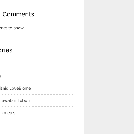
t Comments
nts to show.
ries
e
isnis LoveBiome
erawatan Tubuh
in meals