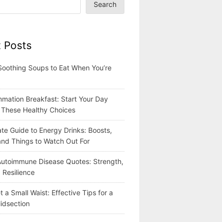
Search
 Posts
Soothing Soups to Eat When You’re
mmation Breakfast: Start Your Day
h These Healthy Choices
te Guide to Energy Drinks: Boosts,
 and Things to Watch Out For
 Autoimmune Disease Quotes: Strength,
 Resilience
 a Small Waist: Effective Tips for a
idsection