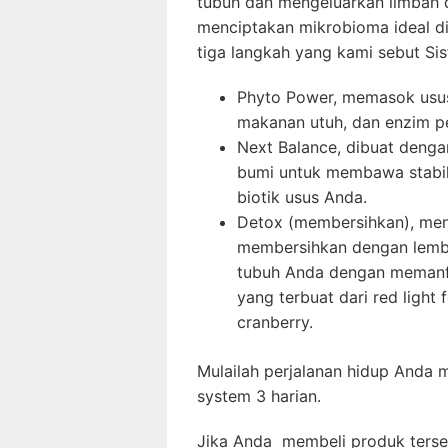
tubuh dan mengeluarkan limbah 
menciptakan mikrobioma ideal di
tiga langkah yang kami sebut Sis
Phyto Power, memasok usus
makanan utuh, dan enzim p
Next Balance, dibuat denga
bumi untuk membawa stabil
biotik usus Anda.
Detox (membersihkan), me
membersihkan dengan lembu
tubuh Anda dengan memanfa
yang terbuat dari red light f
cranberry.
Mulailah perjalanan hidup Anda m
system 3 harian.
Jika Anda membeli produk terseb