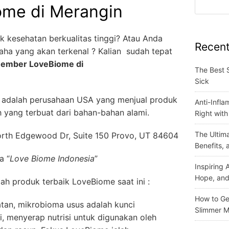
me di Merangin
 kesehatan berkualitas tinggi? Atau Anda
Recent
ha yang akan terkenal ? Kalian sudah tepat
ember LoveBiome di
The Best 
Sick
adalah perusahaan USA yang menjual produk
Anti-Infla
 yang terbuat dari bahan-bahan alami.
Right wit
The Ultima
rth Edgewood Dr, Suite 150 Provo, UT 84604
Benefits,
a “
Love Biome Indonesia
”
Inspiring
Hope, and
ilah produk terbaik LoveBiome saat ini :
How to Get
tan, mikrobioma usus adalah kunci
Slimmer M
i, menyerap nutrisi untuk digunakan oleh