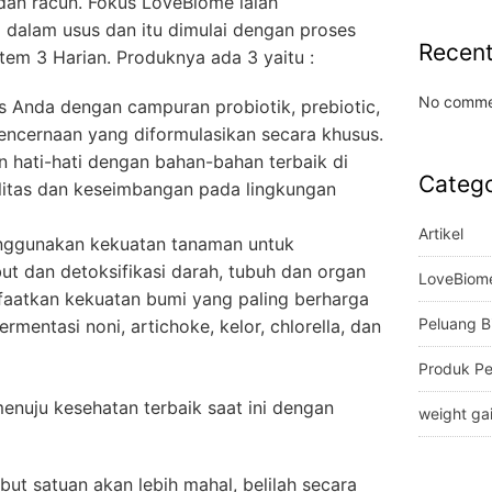
dan racun. Fokus LoveBiome ialah
 dalam usus dan itu dimulai dengan proses
Recen
tem 3 Harian. Produknya ada 3 yaitu :
No comme
 Anda dengan campuran probiotik, prebiotic,
encernaan yang diformulasikan secara khusus.
n hati-hati dengan bahan-bahan terbaik di
Catego
itas dan keseimbangan pada lingkungan
Artikel
nggunakan kekuatan tanaman untuk
t dan detoksifikasi darah, tubuh dan organ
LoveBiom
atkan kekuatan bumi yang paling berharga
Peluang B
ermentasi noni, artichoke, kelor, chlorella, dan
Produk P
enuju kesehatan terbaik saat ini dengan
weight ga
ut satuan akan lebih mahal, belilah secara