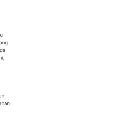
au
uang
nda
i,
an
ahan