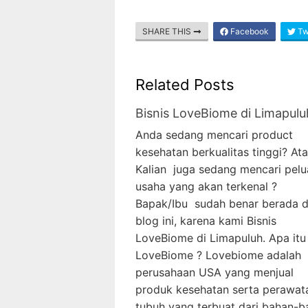
SHARE THIS
Facebook
Twi
Related Posts
Bisnis LoveBiome di Limapulu
Anda sedang mencari product
kesehatan berkualitas tinggi? At
Kalian juga sedang mencari pel
usaha yang akan terkenal ?
Bapak/Ibu sudah benar berada d
blog ini, karena kami Bisnis
LoveBiome di Limapuluh. Apa itu
LoveBiome ? Lovebiome adalah
perusahaan USA yang menjual
produk kesehatan serta perawat
tubuh yang terbuat dari bahan-b