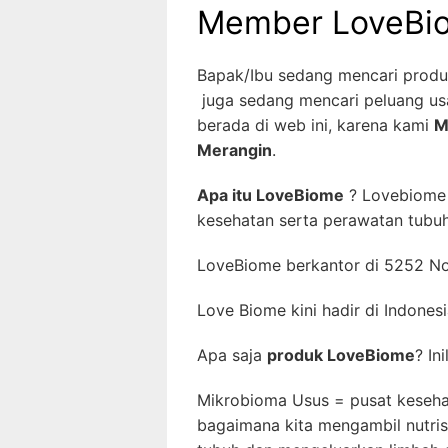
Member LoveBio
Bapak/Ibu sedang mencari produk
juga sedang mencari peluang usa
berada di web ini, karena kami
M
Merangin
.
Apa itu LoveBiome
? Lovebiome 
kesehatan serta perawatan tubuh
LoveBiome berkantor di 5252 No
Love Biome kini hadir di Indonesi
Apa saja
produk LoveBiome
? In
Mikrobioma Usus = pusat keseha
bagaimana kita mengambil nutris