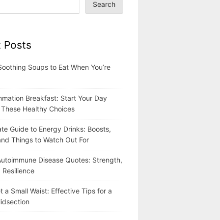
Search
 Posts
Soothing Soups to Eat When You’re
mmation Breakfast: Start Your Day
h These Healthy Choices
te Guide to Energy Drinks: Boosts,
 and Things to Watch Out For
 Autoimmune Disease Quotes: Strength,
 Resilience
 a Small Waist: Effective Tips for a
idsection