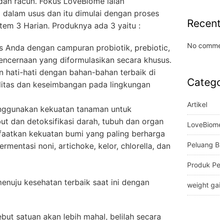
dan racun. Fokus LoveBiome ialah
 dalam usus dan itu dimulai dengan proses
Recen
tem 3 Harian. Produknya ada 3 yaitu :
No comme
 Anda dengan campuran probiotik, prebiotic,
encernaan yang diformulasikan secara khusus.
n hati-hati dengan bahan-bahan terbaik di
Catego
itas dan keseimbangan pada lingkungan
Artikel
nggunakan kekuatan tanaman untuk
t dan detoksifikasi darah, tubuh dan organ
LoveBiom
atkan kekuatan bumi yang paling berharga
Peluang B
ermentasi noni, artichoke, kelor, chlorella, dan
Produk P
enuju kesehatan terbaik saat ini dengan
weight ga
ut satuan akan lebih mahal, belilah secara