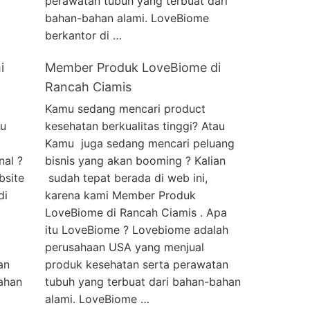
perawatan tubuh yang terbuat dari
bahan-bahan alami. LoveBiome
berkantor di …
i
Member Produk LoveBiome di
Rancah Ciamis
Kamu sedang mencari product
au
kesehatan berkualitas tinggi? Atau
Kamu juga sedang mencari peluang
nal ?
bisnis yang akan booming ? Kalian
bsite
sudah tepat berada di web ini,
di
karena kami Member Produk
LoveBiome di Rancah Ciamis . Apa
itu LoveBiome ? Lovebiome adalah
perusahaan USA yang menjual
an
produk kesehatan serta perawatan
ahan
tubuh yang terbuat dari bahan-bahan
alami. LoveBiome …