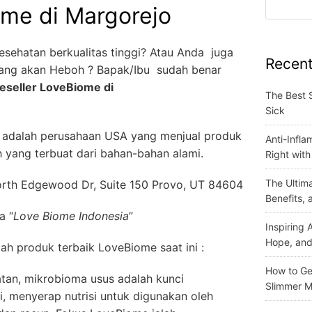
ome di Margorejo
esehatan berkualitas tinggi? Atau Anda juga
Recent
yang akan Heboh ? Bapak/Ibu sudah benar
eseller LoveBiome di
The Best 
Sick
adalah perusahaan USA yang menjual produk
Anti-Infla
 yang terbuat dari bahan-bahan alami.
Right wit
The Ultima
rth Edgewood Dr, Suite 150 Provo, UT 84604
Benefits,
a “
Love Biome Indonesia
”
Inspiring
Hope, and
ilah produk terbaik LoveBiome saat ini :
How to Get
tan, mikrobioma usus adalah kunci
Slimmer M
i, menyerap nutrisi untuk digunakan oleh