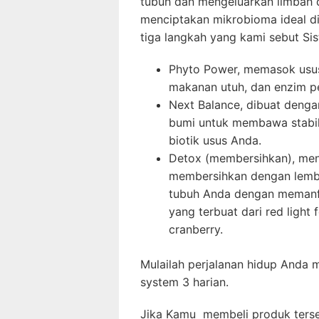
tubuh dan mengeluarkan limbah 
menciptakan mikrobioma ideal di
tiga langkah yang kami sebut Sis
Phyto Power, memasok usus
makanan utuh, dan enzim p
Next Balance, dibuat denga
bumi untuk membawa stabil
biotik usus Anda.
Detox (membersihkan), me
membersihkan dengan lembu
tubuh Anda dengan memanfa
yang terbuat dari red light f
cranberry.
Mulailah perjalanan hidup Anda m
system 3 harian.
Jika Kamu membeli produk terseb