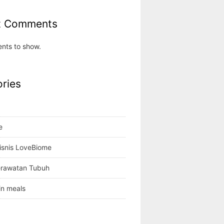
t Comments
nts to show.
ries
e
isnis LoveBiome
erawatan Tubuh
in meals