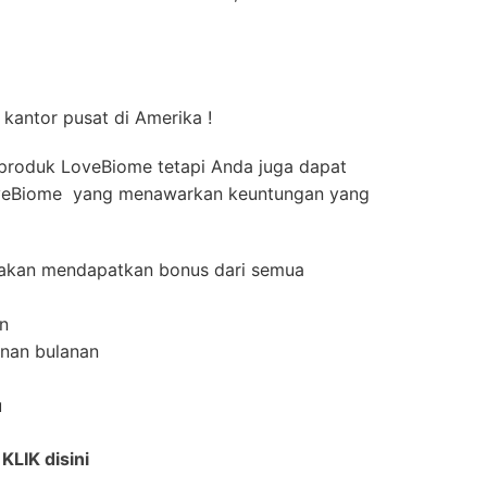
 kantor pusat di Amerika !
produk LoveBiome tetapi Anda juga dapat
oveBiome yang menawarkan keuntungan yang
e akan mendapatkan bonus dari semua
an
anan bulanan
u
i
KLIK disini