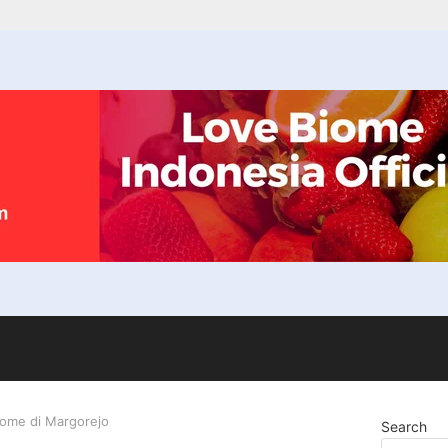
iome di Margorejo
Search