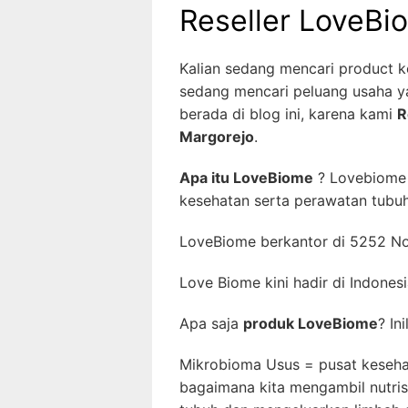
Reseller LoveBi
Kalian sedang mencari product k
sedang mencari peluang usaha 
berada di blog ini, karena kami
R
Margorejo
.
Apa itu LoveBiome
? Lovebiome 
kesehatan serta perawatan tubuh
LoveBiome berkantor di 5252 No
Love Biome kini hadir di Indonesi
Apa saja
produk LoveBiome
? In
Mikrobioma Usus = pusat keseha
bagaimana kita mengambil nutris